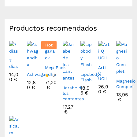
Productos recomendados
Hot
7
días
MegaPack
Arti
Q
14,0
Ashwagandha
Lipobody
01
UCII
0
€
Flash
Magnesio
12,8
71,20
Va
26,9
Complet
0
€
€
lor
18,9
Jarabe de
0
€
ad
5
€
los
13,95
o
cantantes
€
co
17,27
n
€
5.
00
de
5