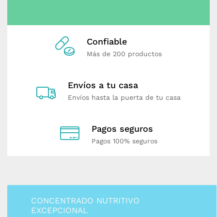
é
r
d
i
Confiable
d
Más de 200 productos
a
d
e
Envíos a tu casa
p
e
Envíos hasta la puerta de tu casa
s
o
Pagos seguros
Pagos 100% seguros
CONCENTRADO NUTRITIVO
EXCEPCIONAL