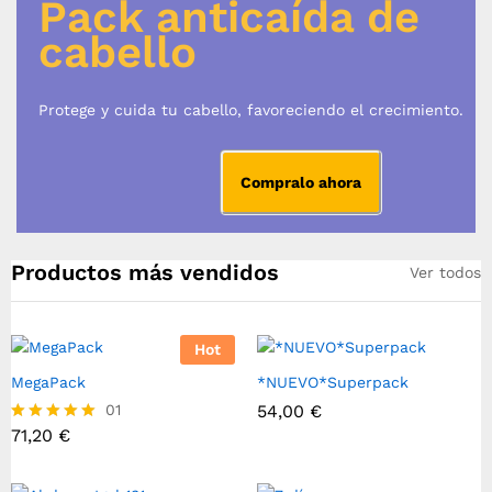
Pack anticaída de
cabello
Protege y cuida tu cabello, favoreciendo el crecimiento.
Compralo ahora
Productos más vendidos
Ver todos
Hot
MegaPack
*NUEVO*Superpack
01
54,00
€
71,20
€
Valorado
con
5.00
de 5