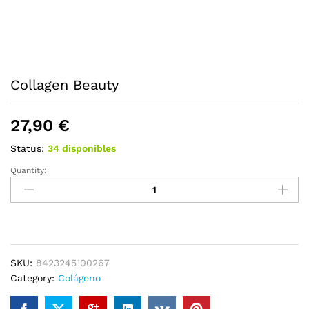
Collagen Beauty
27,90
€
Status:
34 disponibles
Quantity:
Collagen
Beauty
quantity
SKU:
8423245100267
Category:
Colágeno