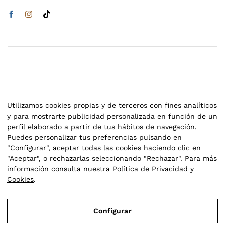
Utilizamos cookies propias y de terceros con fines analíticos
y para mostrarte publicidad personalizada en función de un
perfil elaborado a partir de tus hábitos de navegación.
Puedes personalizar tus preferencias pulsando en
"Configurar", aceptar todas las cookies haciendo clic en
Parafarmacia Olivares- 2025
"Aceptar", o rechazarlas seleccionando "Rechazar". Para más
información consulta nuestra
Política de Privacidad y
Cookies
.
Aviso Legal
Política de Privacidad y Cookies
Configurar
Condiciones de compra