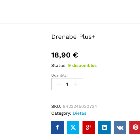
Drenabe Plus+
18,90
€
Status:
9 disponibles
Quantity:
Drenabe
Plus+
quantity
SKU:
8423245030724
Category:
Dietas