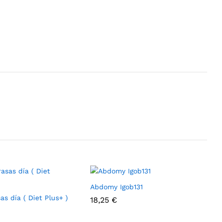
Abdomy Igob131
s día ( Diet Plus+ )
18,25
€